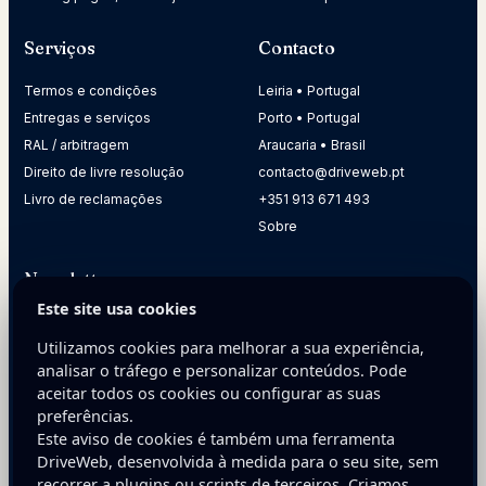
Serviços
Contacto
Termos e condições
Leiria • Portugal
Entregas e serviços
Porto • Portugal
RAL / arbitragem
Araucaria • Brasil
Direito de livre resolução
contacto@driveweb.pt
Livro de reclamações
+351 913 671 493
Sobre
Newsletter
Este site usa cookies
Receba dicas práticas para melhorar a presença digital da
sua empresa.
Utilizamos cookies para melhorar a sua experiência,
analisar o tráfego e personalizar conteúdos. Pode
E-mail
aceitar todos os cookies ou configurar as suas
preferências.
Este aviso de cookies é também uma ferramenta
DriveWeb, desenvolvida à medida para o seu site, sem
recorrer a plugins ou scripts de terceiros. Criamos