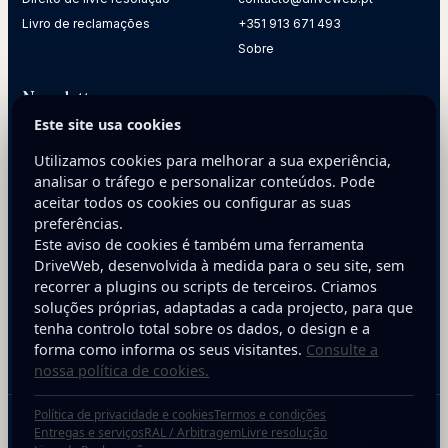
Livro de reclamações
+351 913 671 493
Sobre
Newsletter
Este site usa cookies
Receba dicas práticas para melhorar a presença digital da
sua empresa.
Utilizamos cookies para melhorar a sua experiência,
analisar o tráfego e personalizar conteúdos. Pode
E-mail
aceitar todos os cookies ou configurar as suas
preferências.
Este aviso de cookies é também uma ferramenta
DriveWeb, desenvolvida à medida para o seu site, sem
recorrer a plugins ou scripts de terceiros. Criamos
soluções próprias, adaptadas a cada projecto, para que
tenha controlo total sobre os dados, o design e a
Inscreva-se
forma como informa os seus visitantes.
Consulte a
nossa política de cookies.
Política de privacidade e cookies
Termos e condições
Copyright © 2025 DriveWeb. Todos os direitos reservados. Desenvolvido por
Entregas e serviços
RAL / Arbitragem
Livre resolução