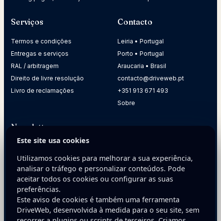
Serviços
Contacto
Termos e condições
Leiria • Portugal
Entregas e serviços
Porto • Portugal
RAL / arbitragem
Araucaria • Brasil
Direito de livre resolução
contacto@driveweb.pt
Livro de reclamações
+351 913 671 493
Sobre
Newsletter
Este site usa cookies
Receba dicas práticas para melhorar a presença digital da
sua empresa.
Utilizamos cookies para melhorar a sua experiência,
analisar o tráfego e personalizar conteúdos. Pode
E-mail
aceitar todos os cookies ou configurar as suas
preferências.
Este aviso de cookies é também uma ferramenta
DriveWeb, desenvolvida à medida para o seu site, sem
recorrer a plugins ou scripts de terceiros. Criamos