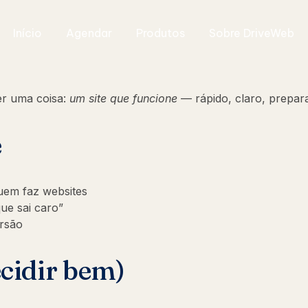
Início
Agendar
Produtos
Sobre DriveWeb
r uma coisa:
um site que funcione
— rápido, claro, prepara
e
uem faz websites
ue sai caro”
ersão
ecidir bem)