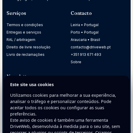
Serviços
Contacto
Termos e condições
Leiria • Portugal
Entregas e serviços
Porto • Portugal
RAL / arbitragem
Araucaria • Brasil
Direito de livre resolução
contacto@driveweb.pt
Livro de reclamações
+351 913 671 493
Sobre
Newsletter
Este site usa cookies
Receba dicas práticas para melhorar a presença digital da
sua empresa.
Utilizamos cookies para melhorar a sua experiência,
analisar o tráfego e personalizar conteúdos. Pode
E-mail
aceitar todos os cookies ou configurar as suas
preferências.
Este aviso de cookies é também uma ferramenta
DriveWeb, desenvolvida à medida para o seu site, sem
recorrer a plugins ou scripts de terceiros. Criamos