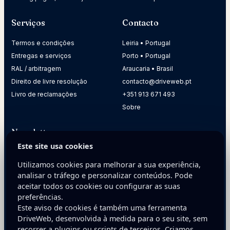
Serviços
Contacto
Termos e condições
Leiria • Portugal
Entregas e serviços
Porto • Portugal
RAL / arbitragem
Araucaria • Brasil
Direito de livre resolução
contacto@driveweb.pt
Livro de reclamações
+351 913 671 493
Sobre
Newsletter
Este site usa cookies
Receba dicas práticas para melhorar a presença digital da
sua empresa.
Utilizamos cookies para melhorar a sua experiência,
analisar o tráfego e personalizar conteúdos. Pode
E-mail
aceitar todos os cookies ou configurar as suas
preferências.
Este aviso de cookies é também uma ferramenta
DriveWeb, desenvolvida à medida para o seu site, sem
recorrer a plugins ou scripts de terceiros. Criamos