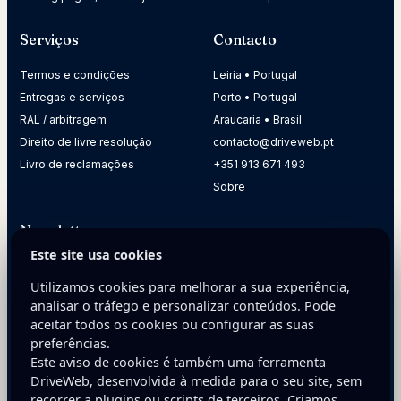
Serviços
Contacto
Termos e condições
Leiria • Portugal
Entregas e serviços
Porto • Portugal
RAL / arbitragem
Araucaria • Brasil
Direito de livre resolução
contacto@driveweb.pt
Livro de reclamações
+351 913 671 493
Sobre
Newsletter
Este site usa cookies
Receba dicas práticas para melhorar a presença digital da
sua empresa.
Utilizamos cookies para melhorar a sua experiência,
analisar o tráfego e personalizar conteúdos. Pode
E-mail
aceitar todos os cookies ou configurar as suas
preferências.
Este aviso de cookies é também uma ferramenta
DriveWeb, desenvolvida à medida para o seu site, sem
recorrer a plugins ou scripts de terceiros. Criamos