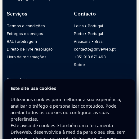
Serviços
Contacto
Termos e condições
Leiria • Portugal
Entregas e serviços
Porto • Portugal
RAL / arbitragem
Araucaria • Brasil
Direito de livre resolução
contacto@driveweb.pt
Livro de reclamações
+351 913 671 493
Sobre
Newsletter
Este site usa cookies
Receba dicas práticas para melhorar a presença digital da
sua empresa.
Utilizamos cookies para melhorar a sua experiência,
analisar o tráfego e personalizar conteúdos. Pode
E-mail
aceitar todos os cookies ou configurar as suas
preferências.
Este aviso de cookies é também uma ferramenta
DriveWeb, desenvolvida à medida para o seu site, sem
recorrer a plugins ou scripts de terceiros. Criamos