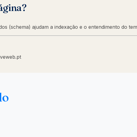
ágina?
rados (schema) ajudam a indexação e o entendimento do tem
iveweb.pt
do