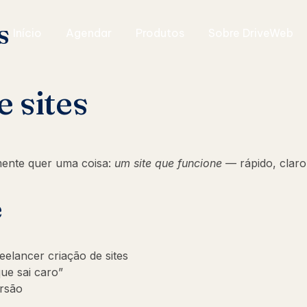
s
Início
Agendar
Produtos
Sobre DriveWeb
e sites
ente quer uma coisa:
um site que funcione
— rápido, claro
e
elancer criação de sites
ue sai caro”
ersão