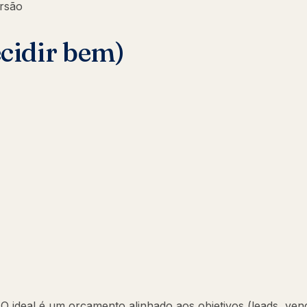
ersão
ecidir bem)
 ideal é um orçamento alinhado aos objetivos (leads, ven