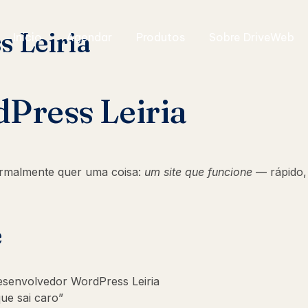
 Leiria
Início
Agendar
Produtos
Sobre DriveWeb
Press Leiria
malmente quer uma coisa:
um site que funcione
— rápido, 
e
esenvolvedor WordPress Leiria
ue sai caro”