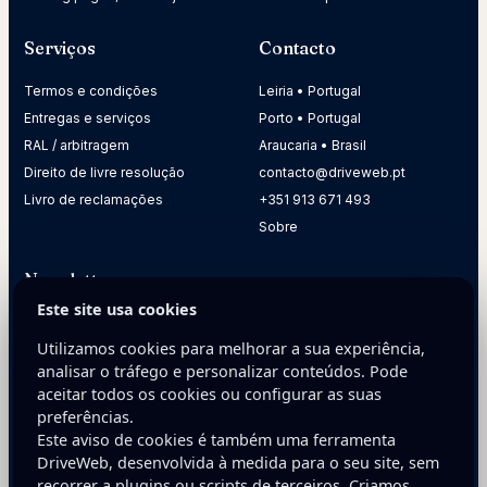
Serviços
Contacto
Termos e condições
Leiria • Portugal
Entregas e serviços
Porto • Portugal
RAL / arbitragem
Araucaria • Brasil
Direito de livre resolução
contacto@driveweb.pt
Livro de reclamações
+351 913 671 493
Sobre
Newsletter
Este site usa cookies
Receba dicas práticas para melhorar a presença digital da
sua empresa.
Utilizamos cookies para melhorar a sua experiência,
analisar o tráfego e personalizar conteúdos. Pode
E-mail
aceitar todos os cookies ou configurar as suas
preferências.
Este aviso de cookies é também uma ferramenta
DriveWeb, desenvolvida à medida para o seu site, sem
recorrer a plugins ou scripts de terceiros. Criamos