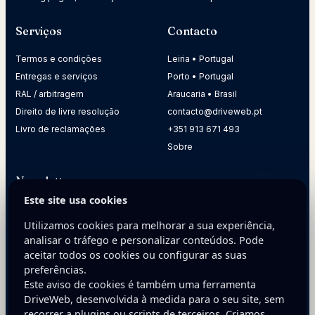
Serviços
Contacto
Termos e condições
Leiria • Portugal
Entregas e serviços
Porto • Portugal
RAL / arbitragem
Araucaria • Brasil
Direito de livre resolução
contacto@driveweb.pt
Livro de reclamações
+351 913 671 493
Sobre
Newsletter
Este site usa cookies
Receba dicas práticas para melhorar a presença digital da
sua empresa.
Utilizamos cookies para melhorar a sua experiência,
analisar o tráfego e personalizar conteúdos. Pode
E-mail
aceitar todos os cookies ou configurar as suas
preferências.
Este aviso de cookies é também uma ferramenta
DriveWeb, desenvolvida à medida para o seu site, sem
recorrer a plugins ou scripts de terceiros. Criamos