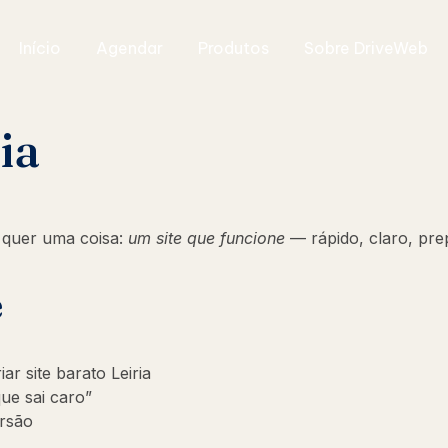
Início
Agendar
Produtos
Sobre DriveWeb
ia
quer uma coisa:
um site que funcione
— rápido, claro, pre
e
r site barato Leiria
ue sai caro”
ersão