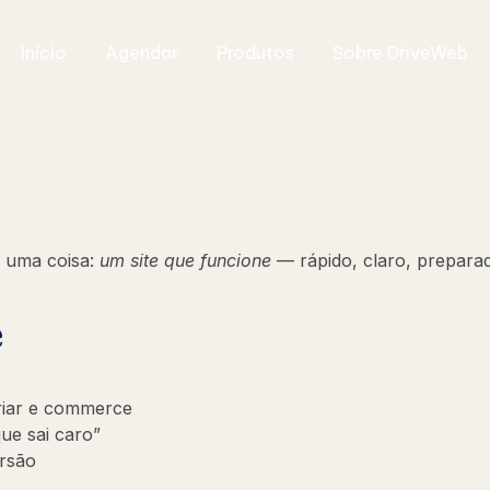
Início
Agendar
Produtos
Sobre DriveWeb
 uma coisa:
um site que funcione
— rápido, claro, preparad
e
riar e commerce
ue sai caro”
ersão