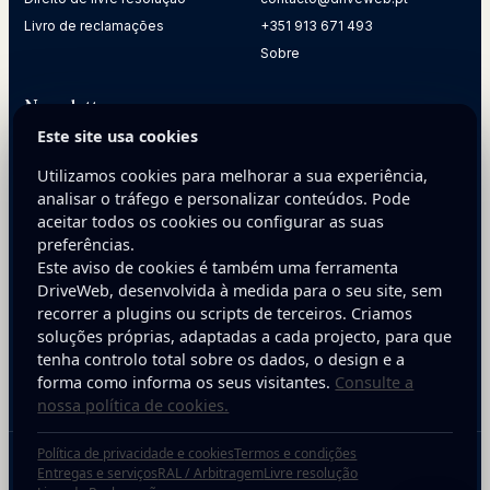
Livro de reclamações
+351 913 671 493
Sobre
Newsletter
Este site usa cookies
Receba dicas práticas para melhorar a presença digital da
sua empresa.
Utilizamos cookies para melhorar a sua experiência,
analisar o tráfego e personalizar conteúdos. Pode
E-mail
aceitar todos os cookies ou configurar as suas
preferências.
Este aviso de cookies é também uma ferramenta
DriveWeb, desenvolvida à medida para o seu site, sem
recorrer a plugins ou scripts de terceiros. Criamos
soluções próprias, adaptadas a cada projecto, para que
tenha controlo total sobre os dados, o design e a
Inscreva-se
forma como informa os seus visitantes.
Consulte a
nossa política de cookies.
Política de privacidade e cookies
Termos e condições
Copyright © 2025 DriveWeb. Todos os direitos reservados. Desenvolvido por
Entregas e serviços
RAL / Arbitragem
Livre resolução