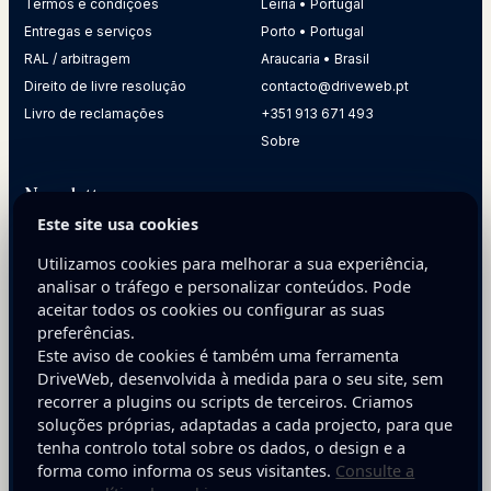
Termos e condições
Leiria • Portugal
Entregas e serviços
Porto • Portugal
RAL / arbitragem
Araucaria • Brasil
Direito de livre resolução
contacto@driveweb.pt
Livro de reclamações
+351 913 671 493
Sobre
Newsletter
Este site usa cookies
Receba dicas práticas para melhorar a presença digital da
sua empresa.
Utilizamos cookies para melhorar a sua experiência,
analisar o tráfego e personalizar conteúdos. Pode
E-mail
aceitar todos os cookies ou configurar as suas
preferências.
Este aviso de cookies é também uma ferramenta
DriveWeb, desenvolvida à medida para o seu site, sem
recorrer a plugins ou scripts de terceiros. Criamos
soluções próprias, adaptadas a cada projecto, para que
tenha controlo total sobre os dados, o design e a
Inscreva-se
forma como informa os seus visitantes.
Consulte a