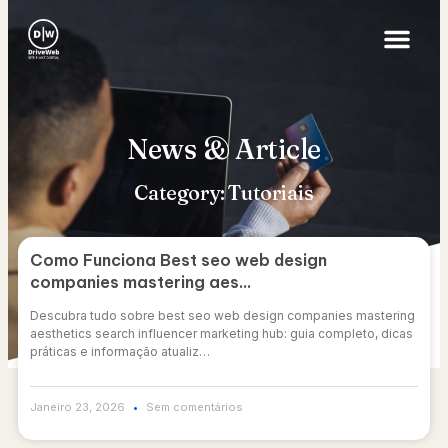
News & Article
Category: Tutoriais
Como Funciona Best seo web design
companies mastering aes…
Descubra tudo sobre best seo web design companies mastering
aesthetics search influencer marketing hub: guia completo, dicas
práticas e informação atualiz…
Janeiro 23, 2026
Sem comentários