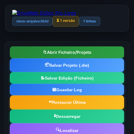
⏳ 1 versão
novo-arquivo.html
1 linhas
📁
Abrir Ficheiro/Projeto
📦
Salvar Projeto (.dw)
📝
Salvar Edição (Ficheiro)
💾
Guardar Log
⏪
Restaurar Última
⬇️
Descarregar
🔍
Localizar