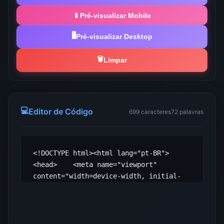
📱
Pré-visualizar Mobile
🖥️
Pré-visualizar Desktop
🗑️
Limpar
💻
Editor de Código
699 caracteres
72 palavras