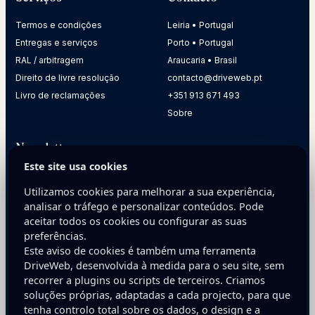
Termos e condições
Leiria • Portugal
Entregas e serviços
Porto • Portugal
RAL / arbitragem
Araucaria • Brasil
Direito de livre resolução
contacto@driveweb.pt
Livro de reclamações
+351 913 671 493
Sobre
Newsletter
Este site usa cookies
Receba dicas práticas para melhorar a presença digital da
sua empresa.
Utilizamos cookies para melhorar a sua experiência,
analisar o tráfego e personalizar conteúdos. Pode
E-mail
aceitar todos os cookies ou configurar as suas
preferências.
Este aviso de cookies é também uma ferramenta
DriveWeb, desenvolvida à medida para o seu site, sem
recorrer a plugins ou scripts de terceiros. Criamos
soluções próprias, adaptadas a cada projecto, para que
tenha controlo total sobre os dados, o design e a